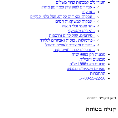
חומרי גלם למכונות וציוד משלים
- אביזרים לפופקורן וצמר גפן מתוק
- אבקות
- אבקות ומארזים לקרפ, וופל בלגי ופנקייק
- אבקות למשקאות חמים
- חד פעמי וכלי הגשה
- נאצ׳וס מקסיקני
- סירופים, שוקולדים ותוספות
- פורמולות , כוסות ואביזרים לגלידה
- רטבים ומוצרים לאפייה ובישול
- תרכיזים לברד ואייס קפה
מכונות רק ב999 ש"ח
מבצעים וחבילות
מכונות רק ב1888 ש"ח
מוצרים משלימים במבצע
התחברות
1-700-55-22-56
כאן הקנייה בטוחה
קנייה בטוחה