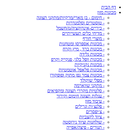
דף הבית
מכונות מזון
- חימום - בן מארי/מרקיות/מתקני תצוגה
- טוסטרים וסלמנדרות
- כיריים-אינדוקציה/גז/חשמל
- מדיחי כלים תעשייתיים
- מוצרי חורף
- מכונות אספרסו ומטחנות
- מכונות ברד , מיץ וקרח
- מכונות גלידה
- מכונות וופל בלגי, פנקייק וקרפ
- מכונות נקניקיות
- מכונות פלאפל אוטמטיות
- מכונות צמר גפן מתוק ופופקורן
- מפלי שוקולד
- מתקני שווארמה
- סלטיות מקררי תצוגה ומקפיאים
- עגלות תצוגה חימום וקירור
- עיבוד מזון
- פלנצ׳ות וגרילים
- צ׳יפסרים
- ציוד לקצביות
- שולחנות וציוד נירוסטה
- תנורים - פיצה/אפייה