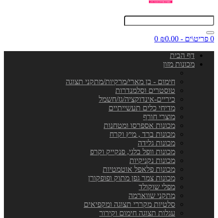
0 פריט\ים - ₪0.00
0
דף הבית
מכונות מזון
חימום - בן מארי/מרקיות/מתקני תצוגה
טוסטרים וסלמנדרות
כיריים-אינדוקציה/גז/חשמל
מדיחי כלים תעשייתיים
מוצרי חורף
מכונות אספרסו ומטחנות
מכונות ברד , מיץ וקרח
מכונות גלידה
מכונות וופל בלגי, פנקייק וקרפ
מכונות נקניקיות
מכונות פלאפל אוטמטיות
מכונות צמר גפן מתוק ופופקורן
מפלי שוקולד
מתקני שווארמה
סלטיות מקררי תצוגה ומקפיאים
עגלות תצוגה חימום וקירור