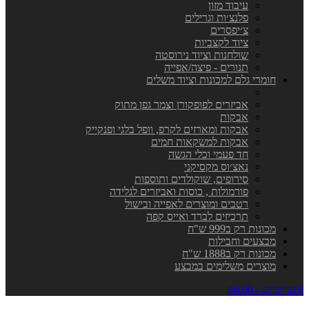
עיבוד מזון
פלנצ׳ות וגרילים
צ׳יפסרים
ציוד לקצביות
שולחנות וציוד נירוסטה
תנורים - פיצה/אפייה
חומרי גלם למכונות וציוד משלים
אביזרים לפופקורן וצמר גפן מתוק
אבקות
אבקות ומארזים לקרפ, וופל בלגי ופנקייק
אבקות למשקאות חמים
חד פעמי וכלי הגשה
נאצ׳וס מקסיקני
סירופים, שוקולדים ותוספות
פורמולות , כוסות ואביזרים לגלידה
רטבים ומוצרים לאפייה ובישול
תרכיזים לברד ואייס קפה
מכונות רק ב999 ש"ח
מבצעים וחבילות
מכונות רק ב1888 ש"ח
מוצרים משלימים במבצע
0 פריט\ים - ₪0.00