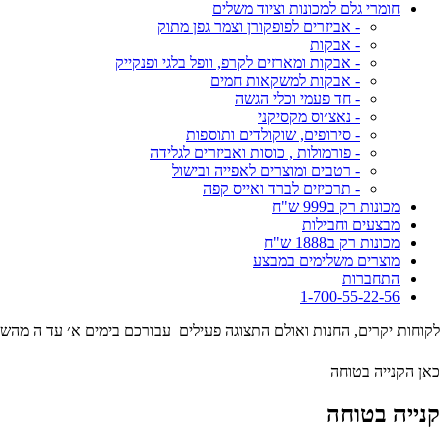
חומרי גלם למכונות וציוד משלים
- אביזרים לפופקורן וצמר גפן מתוק
- אבקות
- אבקות ומארזים לקרפ, וופל בלגי ופנקייק
- אבקות למשקאות חמים
- חד פעמי וכלי הגשה
- נאצ׳וס מקסיקני
- סירופים, שוקולדים ותוספות
- פורמולות , כוסות ואביזרים לגלידה
- רטבים ומוצרים לאפייה ובישול
- תרכיזים לברד ואייס קפה
מכונות רק ב999 ש"ח
מבצעים וחבילות
מכונות רק ב1888 ש"ח
מוצרים משלימים במבצע
התחברות
1-700-55-22-56
לקוחות יקרים, החנות ואולם התצוגה פעילים עבורכם בימים א׳ עד ה מהשעה 09:00 עד השעה 17:00 . המסילה 17 נ
כאן הקנייה בטוחה
קנייה בטוחה