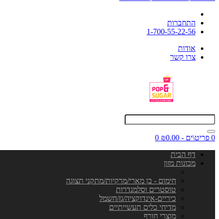
התחברות
1-700-55-22-56
אודות
צרו קשר
0 פריט\ים - ₪0.00
0
דף הבית
מכונות מזון
חימום - בן מארי/מרקיות/מתקני תצוגה
טוסטרים וסלמנדרות
כיריים-אינדוקציה/גז/חשמל
מדיחי כלים תעשייתיים
מוצרי חורף