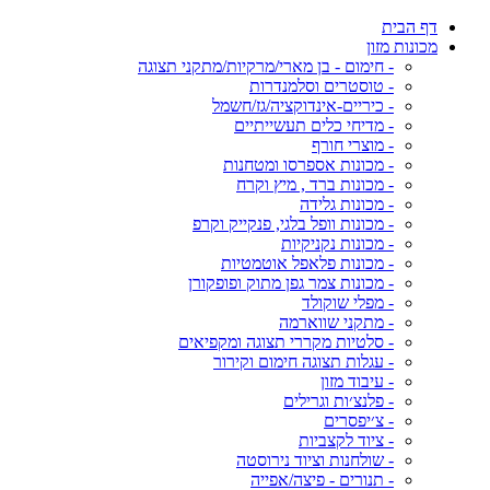
דף הבית
מכונות מזון
- חימום - בן מארי/מרקיות/מתקני תצוגה
- טוסטרים וסלמנדרות
- כיריים-אינדוקציה/גז/חשמל
- מדיחי כלים תעשייתיים
- מוצרי חורף
- מכונות אספרסו ומטחנות
- מכונות ברד , מיץ וקרח
- מכונות גלידה
- מכונות וופל בלגי, פנקייק וקרפ
- מכונות נקניקיות
- מכונות פלאפל אוטמטיות
- מכונות צמר גפן מתוק ופופקורן
- מפלי שוקולד
- מתקני שווארמה
- סלטיות מקררי תצוגה ומקפיאים
- עגלות תצוגה חימום וקירור
- עיבוד מזון
- פלנצ׳ות וגרילים
- צ׳יפסרים
- ציוד לקצביות
- שולחנות וציוד נירוסטה
- תנורים - פיצה/אפייה