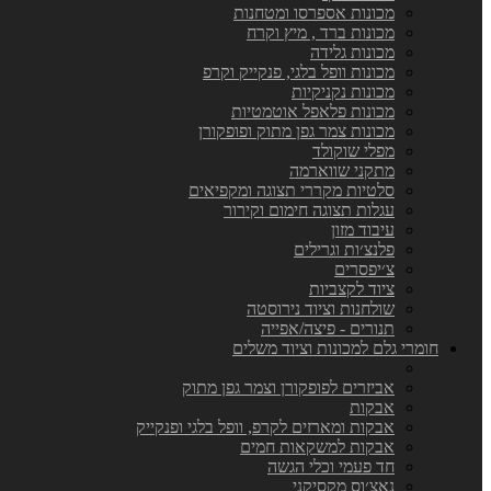
מכונות אספרסו ומטחנות
מכונות ברד , מיץ וקרח
מכונות גלידה
מכונות וופל בלגי, פנקייק וקרפ
מכונות נקניקיות
מכונות פלאפל אוטמטיות
מכונות צמר גפן מתוק ופופקורן
מפלי שוקולד
מתקני שווארמה
סלטיות מקררי תצוגה ומקפיאים
עגלות תצוגה חימום וקירור
עיבוד מזון
פלנצ׳ות וגרילים
צ׳יפסרים
ציוד לקצביות
שולחנות וציוד נירוסטה
תנורים - פיצה/אפייה
חומרי גלם למכונות וציוד משלים
אביזרים לפופקורן וצמר גפן מתוק
אבקות
אבקות ומארזים לקרפ, וופל בלגי ופנקייק
אבקות למשקאות חמים
חד פעמי וכלי הגשה
נאצ׳וס מקסיקני