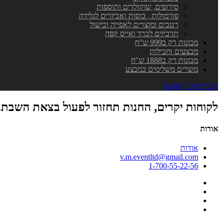
סירופים, שוקולדים ותוספות
פורמולות , כוסות ואביזרים לגלידה
רטבים ומוצרים לאפייה ובישול
תרכיזים לברד ואייס קפה
מכונות רק ב999 ש"ח
מבצעים וחבילות
מכונות רק ב1888 ש"ח
מוצרים משלימים במבצע
0 פריט\ים - ₪0.00
לקוחות יקרים, החנות תחזור לפעול בצאת השבת.
אודות
אודות
v.m.eventltd@gmail.com
1-700-55-22-56