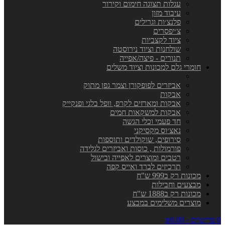
עגלות תצוגה חימום וקירור
עיבוד מזון
פלנצ׳ות וגרילים
צ׳יפסרים
ציוד לקצביות
שולחנות וציוד נירוסטה
תנורים - פיצה/אפייה
חומרי גלם למכונות וציוד משלים
אביזרים לפופקורן וצמר גפן מתוק
אבקות
אבקות ומארזים לקרפ, וופל בלגי ופנקייק
אבקות למשקאות חמים
חד פעמי וכלי הגשה
נאצ׳וס מקסיקני
סירופים, שוקולדים ותוספות
פורמולות , כוסות ואביזרים לגלידה
רטבים ומוצרים לאפייה ובישול
תרכיזים לברד ואייס קפה
מכונות רק ב999 ש"ח
מבצעים וחבילות
מכונות רק ב1888 ש"ח
מוצרים משלימים במבצע
0 פריט\ים - ₪0.00