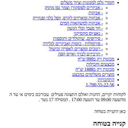
חומרי גלם למכונות וציוד משלים
- אביזרים לפופקורן וצמר גפן מתוק
- אבקות
- אבקות ומארזים לקרפ, וופל בלגי ופנקייק
- אבקות למשקאות חמים
- חד פעמי וכלי הגשה
- נאצ׳וס מקסיקני
- סירופים, שוקולדים ותוספות
- פורמולות , כוסות ואביזרים לגלידה
- רטבים ומוצרים לאפייה ובישול
- תרכיזים לברד ואייס קפה
מכונות רק ב999 ש"ח
מבצעים וחבילות
מכונות רק ב1888 ש"ח
מוצרים משלימים במבצע
התחברות
1-700-55-22-56
לקוחות יקרים, החנות ואולם התצוגה פעילים עבורכם בימים א׳ עד ה
מהשעה 09:00 עד השעה 17:00 . המסילה 17 נשר .
כאן הקנייה בטוחה
קנייה בטוחה