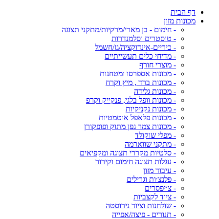
דף הבית
מכונות מזון
- חימום - בן מארי/מרקיות/מתקני תצוגה
- טוסטרים וסלמנדרות
- כיריים-אינדוקציה/גז/חשמל
- מדיחי כלים תעשייתיים
- מוצרי חורף
- מכונות אספרסו ומטחנות
- מכונות ברד , מיץ וקרח
- מכונות גלידה
- מכונות וופל בלגי, פנקייק וקרפ
- מכונות נקניקיות
- מכונות פלאפל אוטמטיות
- מכונות צמר גפן מתוק ופופקורן
- מפלי שוקולד
- מתקני שווארמה
- סלטיות מקררי תצוגה ומקפיאים
- עגלות תצוגה חימום וקירור
- עיבוד מזון
- פלנצ׳ות וגרילים
- צ׳יפסרים
- ציוד לקצביות
- שולחנות וציוד נירוסטה
- תנורים - פיצה/אפייה